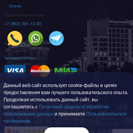
Отели
Просто позвони нам
+7 (862) 291-12-20
Принимаем к оплате
Данный веб-сайт использует cookie-файлы в целях
Политика конфиденциальности
предоставления вам лучшего пользовательского опыта.
Соглашение пользователя
Продолжая использовать данный сайт, вы
© 2008—2026 Weekend-Sochi
соглашаетесь с
Политикой защиты и обработки
г. Сочи, Адлерский район, ул. Мира, 161
персональных данных
и принимаете
Пользовательское
На карте
соглашение