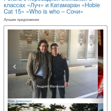
классах «Луч» и Катамаран «Hobie
Cat 15» «Who is who – Сочи»
Лучшие предложения
Назад
Впере
Ricchi e Poveri
Нам доверяют...
Назад
Впере