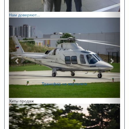
Нам доверяют...
Назад
Впере
Трансфер на вертолете
Хиты продаж
Назад
Впере