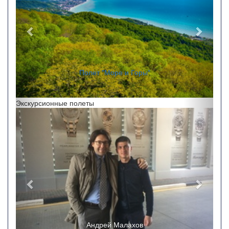
Полет "Море и Горы"
Экскурсионные полеты
Назад
Впере
Андрей Малахов