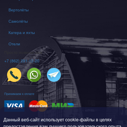
Вертолёты
Самолёты
Катера и яхты
Отели
Просто позвони нам
+7 (862) 291-12-20
Принимаем к оплате
Данный веб-сайт использует cookie-файлы в целях
Политика конфиденциальности
предоставления вам лучшего пользовательского опыта.