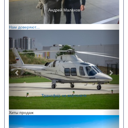
Андрей Малахов
Нам доверяют...
Назад
Впере
Трансфер на вертолете
Хиты продаж
Назад
Впере