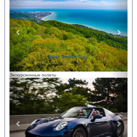
Полет "Море и Горы"
Экскурсионные полеты
Назад
Впере