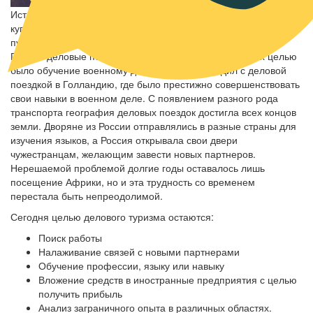
История делового туризма началась еще в VII веке. Тогда
купцы совершали деловые поездки с целью реализации
пушнины, тканей, одежды и многого другого. Во времена
Петра I деловые поездки осуществлялись в Европу. Их целью
было обучение военному делу. Сам Петр I ездил с деловой
поездкой в Голландию, где было престижно совершенствовать
свои навыки в военном деле. С появлением разного рода
транспорта география деловых поездок достигла всех концов
земли. Дворяне из России отправлялись в разные страны для
изучения языков, а Россия открывала свои двери
чужестранцам, желающим завести новых партнеров.
Нерешаемой проблемой долгие годы оставалось лишь
посещение Африки, но и эта трудность со временем
перестала быть непреодолимой.
Сегодня целью делового туризма остаются:
Поиск работы
Налаживание связей с новыми партнерами
Обучение профессии, языку или навыку
Вложение средств в иностранные предприятия с целью
получить прибыль
Анализ заграничного опыта в различных областях.