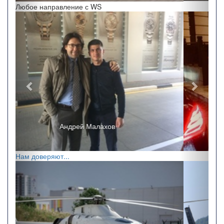
Любое направление с WS
Назад
Впере
Ricchi e Poveri
Нам доверяют...
Назад
Впере