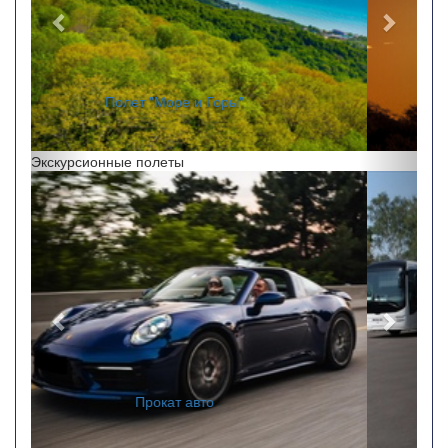
"Полет на закате"
Экскурсионные полеты
Назад
Впере
Заказ автобусов