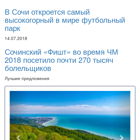
В Сочи откроется самый
высокогорный в мире футбольный
парк
14.07.2018
Сочинский «Фишт» во время ЧМ
2018 посетило почти 270 тысяч
болельщиков
Лучшие предложения
Назад
Впере