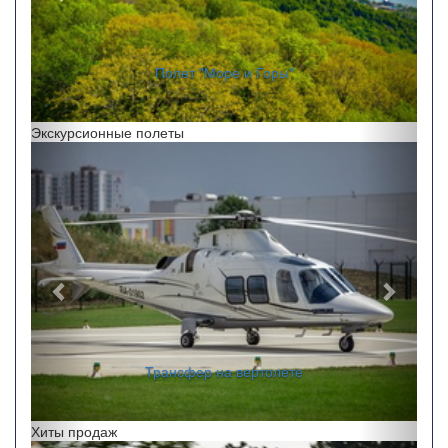
"Полет на закате"
Экскурсионные полеты
Назад
Впере
Перелеты по краю
Хиты продаж