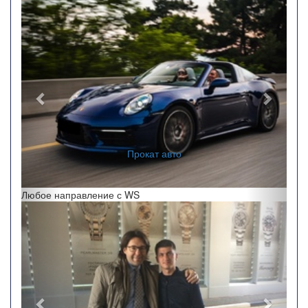
Назад
Впере
Заказ автобусов
Любое направление с WS
Назад
Впере