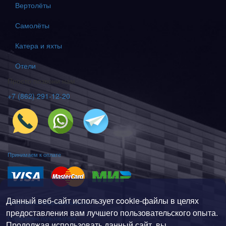
Вертолёты
Самолёты
Катера и яхты
Отели
Просто позвони нам
+7 (862) 291-12-20
Принимаем к оплате
Данный веб-сайт использует cookie-файлы в целях
Политика конфиденциальности
предоставления вам лучшего пользовательского опыта.
Соглашение пользователя
Продолжая использовать данный сайт, вы