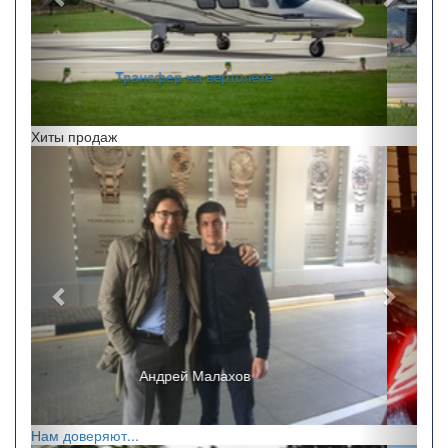
Перелеты по краю
Хиты продаж
Назад
Впере
Ricchi e Poveri
Нам доверяют...