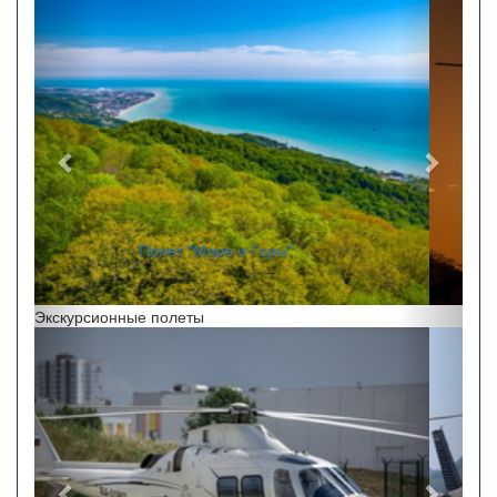
Назад
Впере
"Полет на закате"
Экскурсионные полеты
Назад
Впере