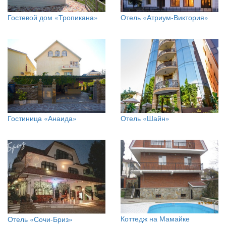
Гостевой дом «Тропикана»
Отель «Атриум-Виктория»
Гостиница «Анаида»
Отель «Шайн»
Коттедж на Мамайке
Отель «Сочи-Бриз»