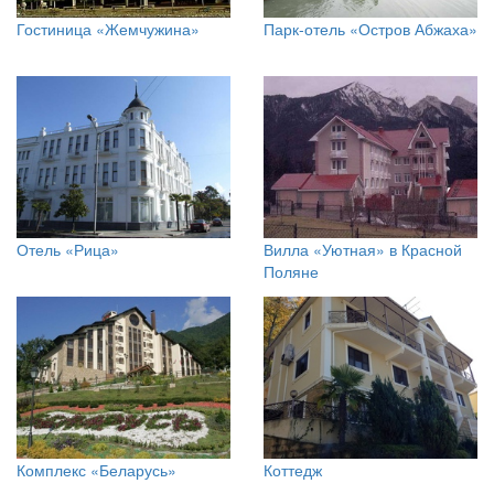
Гостиница «Жемчужина»
Парк-отель «Остров Абжаха»
Отель «Рица»
Вилла «Уютная» в Красной
Поляне
Комплекс «Беларусь»
Коттедж