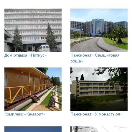
Дом отдыха «Питиус»
Пансионат «Самшитовая
роща»
Комплекс «Камарит»
Пансионат «У монастыря»