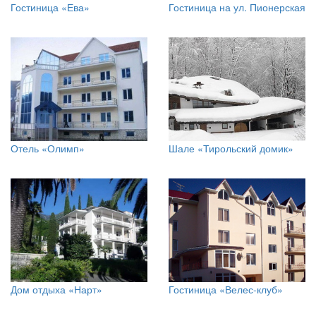
Гостиница «Ева»
Гостиница на ул. Пионерская
Отель «Олимп»
Шале «Тирольский домик»
Дом отдыха «Нарт»
Гостиница «Велес-клуб»