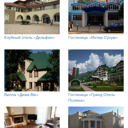
Клубный отель «Дельфин»
Гостиница «Интер-Сухум»
Вилла «Дежа-Вю»
Гостиница «Гранд Отель
Поляна»