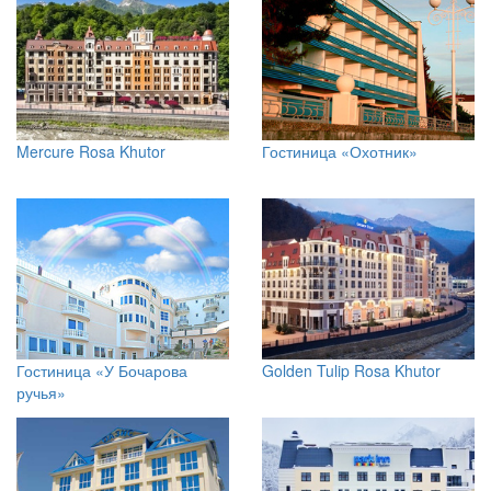
Mercure Rosa Khutor
Гостиница «Охотник»
Гостиница «У Бочарова
Golden Tulip Rosa Khutor
ручья»