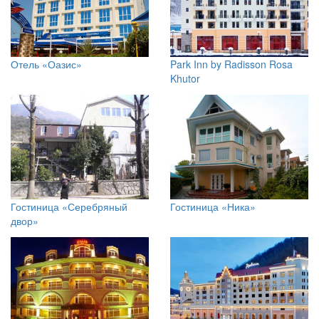
Отель «Оазис»
Park Inn by Radisson Rosa
Khutor
Гостиница «Серебряный
Гостиница «Ника»
двор»