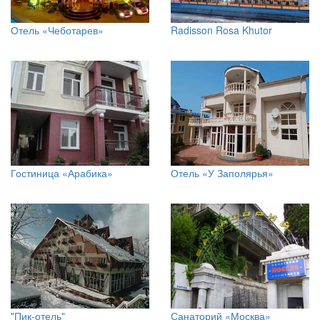
Отель «Чеботарев»
Radisson Rosa Khutor
Гостиница «Арабика»
Отель «У Заполярья»
"Пик-отель"
Санаторий «Москва»