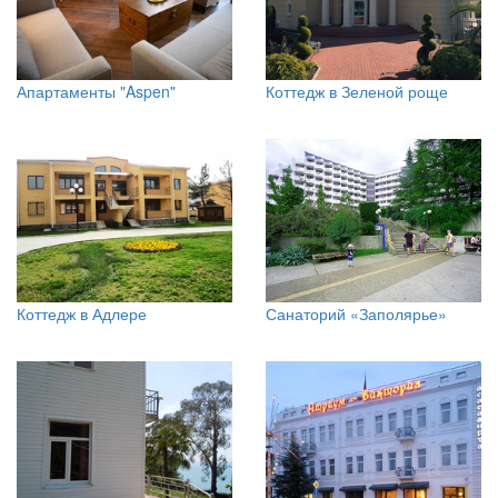
Апартаменты "Aspen"
Коттедж в Зеленой роще
Коттедж в Адлере
Санаторий «Заполярье»