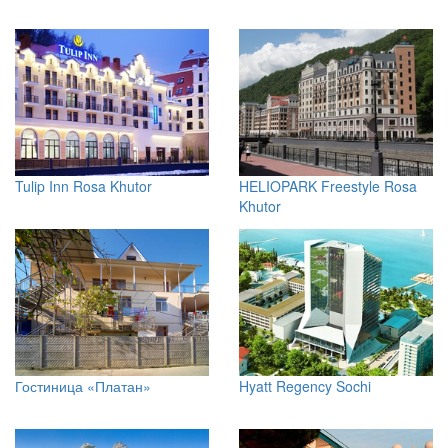
Tulip Inn Rosa Khutor
HELIOPARK Freestyle Rosa
Khutor
Гостиница «Платан»
Hyatt Regency Sochi