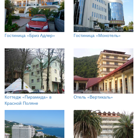
Гостиница «Бриз Адлер»
Гостиница «Монотель»
Коттедж «Пирамида» в
Отель «Вертикаль»
Красной Поляне