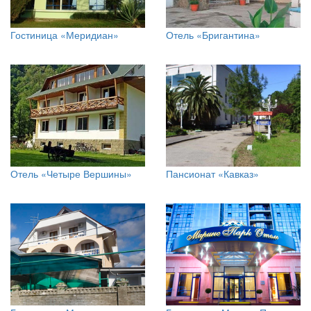
Гостиница «Меридиан»
Отель «Бригантина»
Отель «Четыре Вершины»
Пансионат «Кавказ»