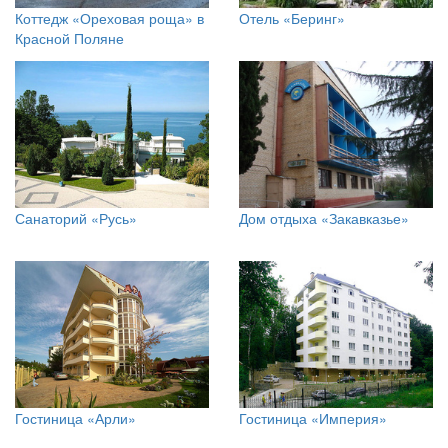
Коттедж «Ореховая роща» в
Отель «Беринг»
Красной Поляне
Санаторий «Русь»
Дом отдыха «Закавказье»
Гостиница «Арли»
Гостиница «Империя»