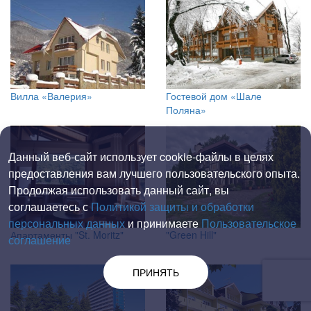
Вилла «Валерия»
Гостевой дом «Шале
Поляна»
Данный веб-сайт использует cookie-файлы в целях
предоставления вам лучшего пользовательского опыта.
Продолжая использовать данный сайт, вы
соглашаетесь с
Политикой защиты и обработки
персональных данных
и принимаете
Пользовательское
Апартаменты "St. Moritz"
"Green Hill"
соглашение
ПРИНЯТЬ