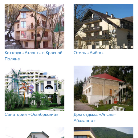
Коттедж «Атлант» в Красной
Отель «Аибга»
Поляне
Санаторий «Октябрьский»
Дом отдыха «Апсны-
Абазашта»