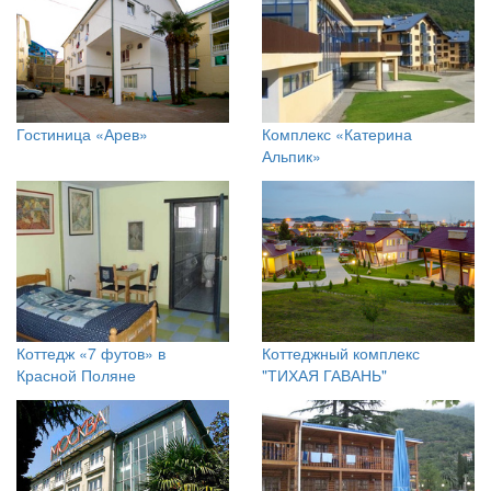
Гостиница «Арев»
Комплекс «Катерина
Альпик»
Коттедж «7 футов» в
Коттеджный комплекс
Красной Поляне
"ТИХАЯ ГАВАНЬ"