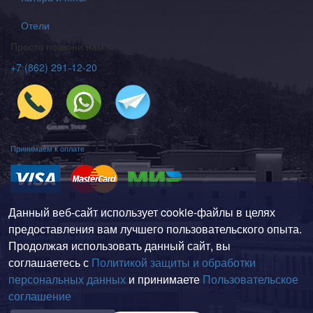
Отели
Просто позвони нам
+7 (862) 291-12-20
Принимаем к оплате
Данный веб-сайт использует cookie-файлы в целях
Политика конфиденциальности
предоставления вам лучшего пользовательского опыта.
Соглашение пользователя
Продолжая использовать данный сайт, вы
© 2008—2026 Weekend-Sochi
соглашаетесь с
Политикой защиты и обработки
г. Сочи, Адлерский район, ул. Мира, 161
персональных данных
и принимаете
Пользовательское
соглашение
На карте