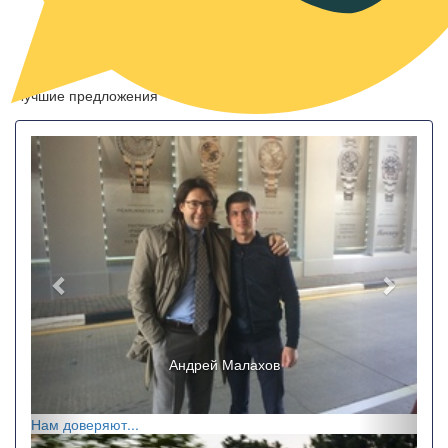
Забронировать номер
Лучшие предложения
Назад
Впере
Андрей Малахов
Нам доверяют...
Назад
Впере