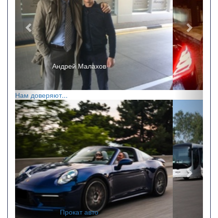
Ricchi e Poveri
Нам доверяют...
Назад
Впере
Заказ автобусов