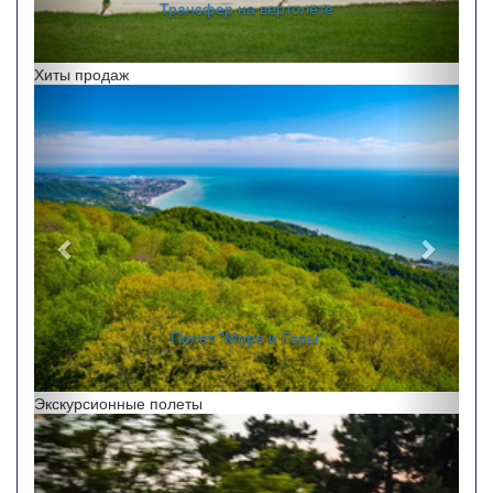
Перелеты по краю
Хиты продаж
Назад
Впере
"Полет на закате"
Экскурсионные полеты
Назад
Впере