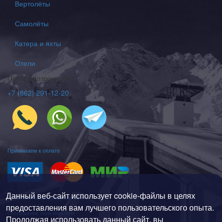
Вертолёты
Самолёты
Катера и яхты
Отели
Просто позвони нам
+7 (862) 291-12-20
Принимаем к оплате
Данный веб-сайт использует cookie-файлы в целях
Политика конфиденциальности
предоставления вам лучшего пользовательского опыта.
Соглашение пользователя
Продолжая использовать данный сайт, вы