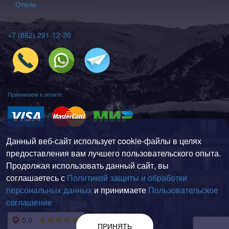
Отели
Просто позвони нам
+7 (862) 291-12-20
Принимаем к оплате
Данный веб-сайт использует cookie-файлы в целях
Политика конфиденциальности
предоставления вам лучшего пользовательского опыта.
Соглашение пользователя
Продолжая использовать данный сайт, вы
© 2008—2026 Weekend-Sochi
соглашаетесь с
Политикой защиты и обработки
г. Сочи, Адлерский район, ул. Мира, 161
персональных данных
и принимаете
Пользовательское
соглашение
На карте
ПРИНЯТЬ