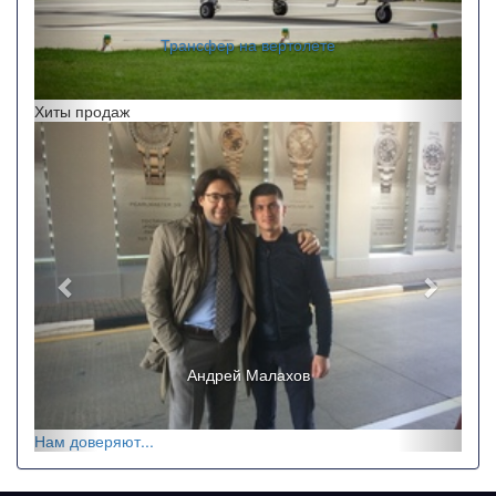
Трансфер на вертолете
Хиты продаж
Назад
Впере
Андрей Малахов
Нам доверяют...