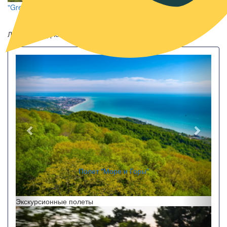
"Green Hill"
Лучшие предложения
Назад
Впере
Полет "Море и Горы"
Экскурсионные полеты
Назад
Впере