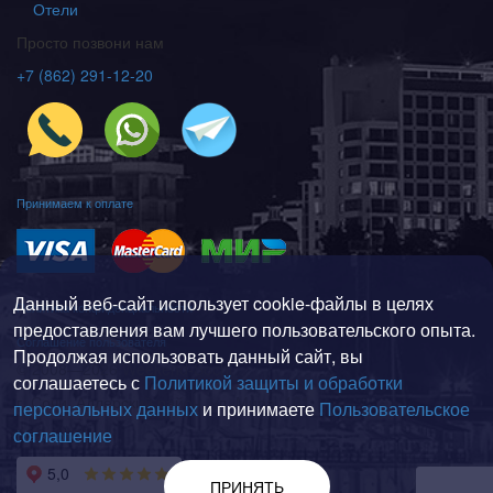
Отели
Просто позвони нам
+7 (862) 291-12-20
Принимаем к оплате
Данный веб-сайт использует cookie-файлы в целях
Политика конфиденциальности
предоставления вам лучшего пользовательского опыта.
Соглашение пользователя
Продолжая использовать данный сайт, вы
© 2008—2026 Weekend-Sochi
соглашаетесь с
Политикой защиты и обработки
г. Сочи, Адлерский район, ул. Мира, 161
персональных данных
и принимаете
Пользовательское
соглашение
На карте
ПРИНЯТЬ