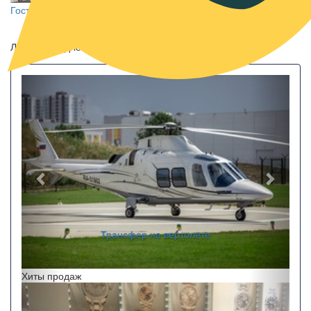
Гостиница «Абхазия»
Пансионат «Водопад»
Лучшие предложения
Назад
Впере
Трансфер на вертолете
Хиты продаж
Назад
Впере