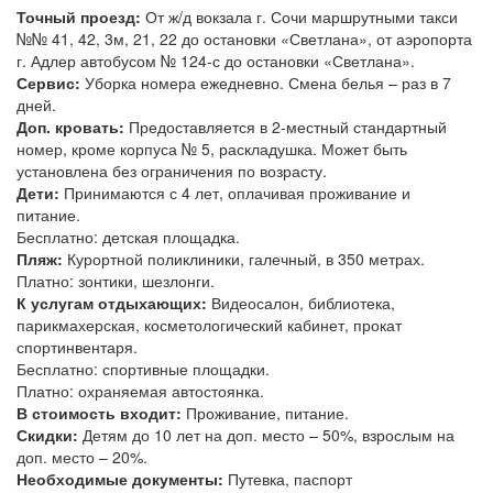
№№ 41, 42, 3м, 21, 22 до остановки «Светлана», от аэропорта
г. Адлер автобусом № 124-с до остановки «Светлана».
Сервис:
Уборка номера ежедневно. Смена белья – раз в 7
дней.
Доп. кровать:
Предоставляется в 2-местный стандартный
номер, кроме корпуса № 5, раскладушка. Может быть
установлена без ограничения по возрасту.
Дети:
Принимаются с 4 лет, оплачивая проживание и
питание.
Бесплатно: детская площадка.
Пляж:
Курортной поликлиники, галечный, в 350 метрах.
Платно: зонтики, шезлонги.
К услугам отдыхающих:
Видеосалон, библиотека,
парикмахерская, косметологический кабинет, прокат
спортинвентаря.
Бесплатно: спортивные площадки.
Платно: охраняемая автостоянка.
В стоимость входит:
Проживание, питание.
Скидки:
Детям до 10 лет на доп. место – 50%, взрослым на
доп. место – 20%.
Необходимые документы:
Путевка, паспорт
(общегражданский или заграничный), для ребенка до 14 лет –