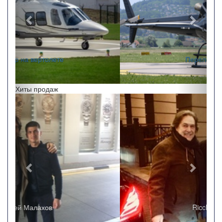
Перелеты по краю
Хиты продаж
Назад
Впере
Ricchi e Poveri