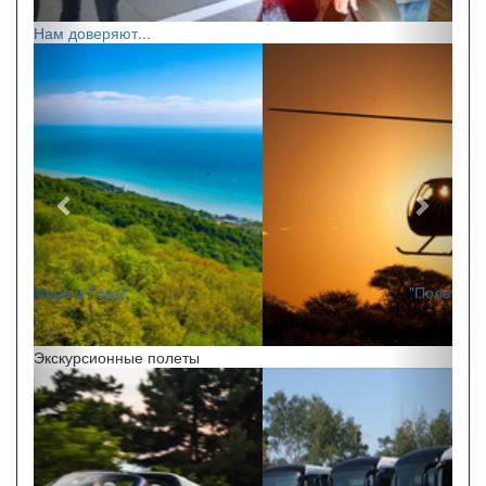
Нам доверяют...
Назад
Впере
"Полет на закате"
Экскурсионные полеты
Назад
Впере