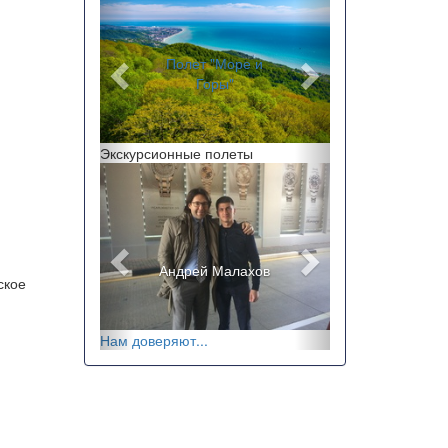
Полет "Море и
Горы"
"Полет на закате"
Экскурсионные полеты
Назад
Вперед
Андрей Малахов
Ricchi e Poveri
ское
Нам доверяют...