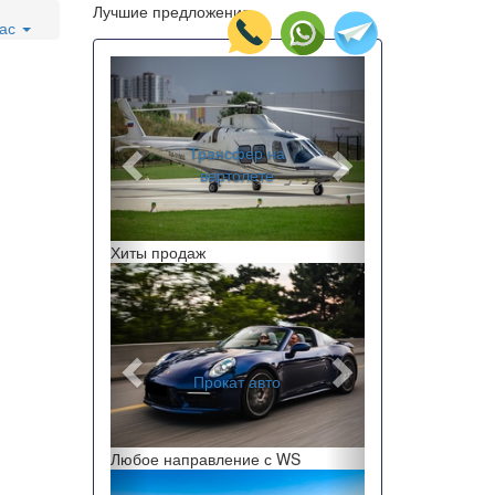
Лучшие предложения
нас
Назад
Вперед
Трансфер на
вертолете
Перелеты по краю
Хиты продаж
Назад
Вперед
Заказ автобусов
Прокат авто
Любое направление с WS
Назад
Вперед