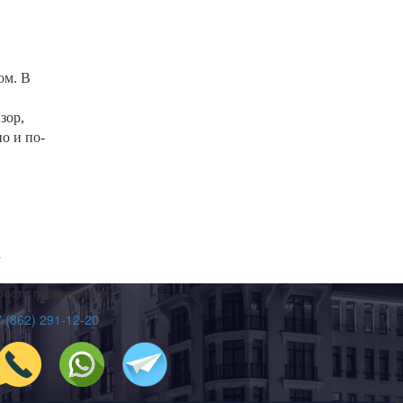
ом. В
зор,
о и по-
а
росто позвони нам
 (862) 291-12-20