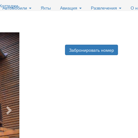
Коттеджи
Автомобили
Яхты
Авиация
Развлечения
О 
Вперед
Забронировать номер