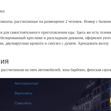
ка;
омнаты, рассчитанные на размещение 2 человек. Номер с балкон
 для самостоятельного приготовления еды. Здесь же есть телеви
мебелированный креслами и раскладным диваном, оформлен уютн
ан, двухъярусные кровати и санузел с душем. Арендовать виллу
ния
, рассчитанная на пять автомобилей, зона барбекю, финская саун
П
Автотранспорт
+7
Вертолёты
Самолёты