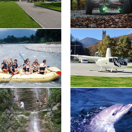
а
Экскурсия на Багги
г
Вертолетная экскурсия