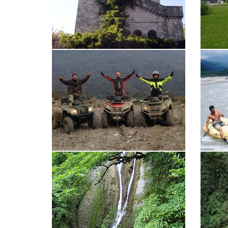
Гора Ахун
Мацест
Квадро-туры
Рафтин