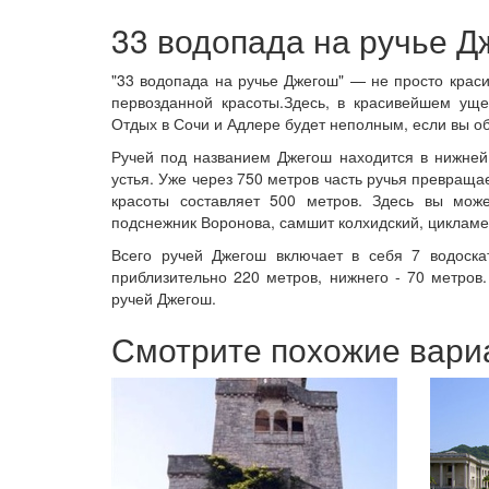
33 водопада на ручье Д
"33 водопада на ручье Джегош" — не просто крас
первозданной красоты.Здесь, в красивейшем уще
Отдых в Сочи и Адлере будет неполным, если вы о
Ручей под названием Джегош находится в нижней 
устья. Уже через 750 метров часть ручья превраща
красоты составляет 500 метров. Здесь вы може
подснежник Воронова, самшит колхидский, цикламе
Всего ручей Джегош включает в себя 7 водоска
приблизительно 220 метров, нижнего - 70 метро
ручей Джегош.
Смотрите похожие вари