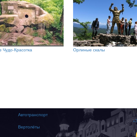
 Чудо-Красотка
Орлиные скалы
П
Автотранспорт
+7
Вертолёты