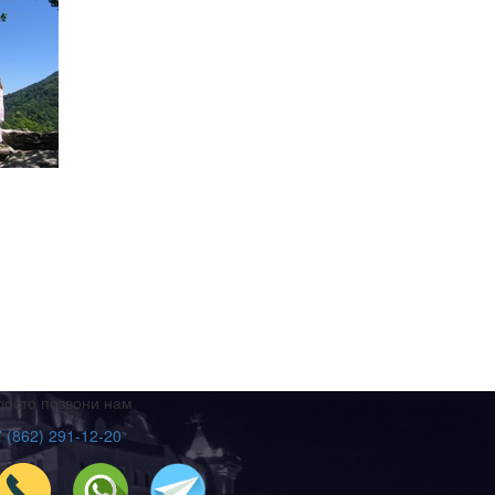
росто позвони нам
 (862) 291-12-20