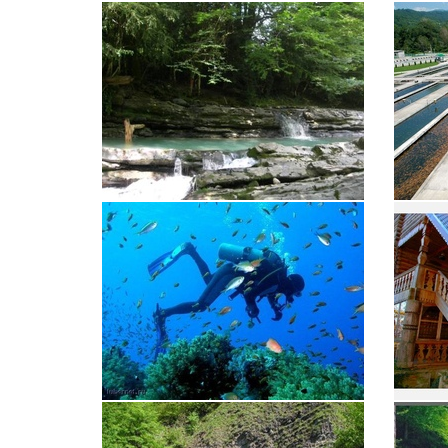
Джиппинг
Тисо-с
Корыта
Форелев
Дайвинг
Чайные