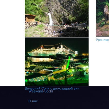
Змейковские водопады
Урочище
Вечерний Сочи с дегустацией вин
Weekend-Sochi
О нас