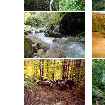
Ореховский водопад
Водопад
Водопады в бассейне реки Макопсе
Хмелевс