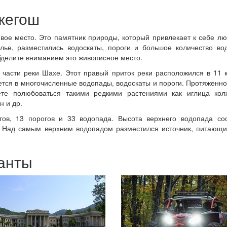
жегош
ивое место. Это памятник природы, который привлекает к себе л
лье, разместились водоскаты, пороги и большое количество во
бделите вниманием это живописное место.
части реки Шахе. Этот правый приток реки расположился в 11 
ется в многочисленные водопады, водоскаты и пороги. Протяженно
те полюбоваться такими редкими растениями как иглица колх
н и др.
тов, 13 порогов и 33 водопада. Высота верхнего водопада сос
в. Над самым верхним водопадом разместился источник, питающ
анты