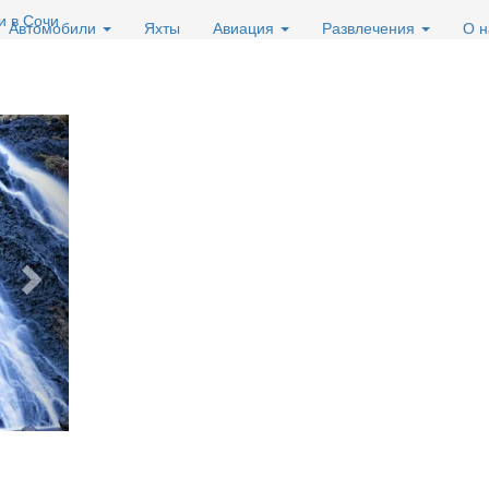
и в Сочи
Автомобили
Яхты
Авиация
Развлечения
О 
Вперед