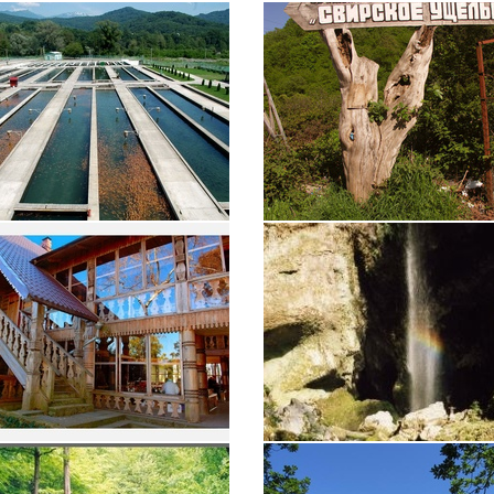
амшитовая роща
Парк Дендрарий
ое хозяйство
Свирские водопады
 домики
Водопад Пасть черного дракон