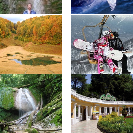
 Пседах и Шапсуг
Дельфинарий
кие озера
Красная поляна