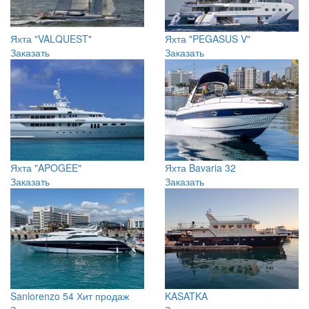
Яхта "VALQUEST"
Яхта "PEGASUS V"
Заказать
Заказать
Яхта "APOGEE"
Яхта Bavaria 32
Заказать
Заказать
Sanlorenzo 54
Хит продаж
KASATKA
Заказать
Заказать