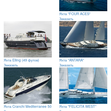
Яхта "FOUR ACES"
Заказать
Яхта Elling (49 футов)
Яхта "ANTARA"
Заказать
Заказать
Яхта Cranchi Mediterranee 50
Яхта "FELICITA WEST"
Заказать
Заказать