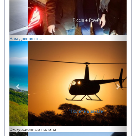
Ricchi e Poveri
Нам доверяют...
Назад
Впере
"Полет на закате"
Экскурсионные полеты
Назад
Впере