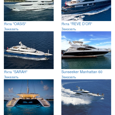
Яхта "OASIS"
Яхта "REVE D’OR"
Заказать
Заказать
Яхта "SARAH"
Sunseeker Manhattan 60
Заказать
Заказать
Яхта "HEMISPHERE"
Яхта Fairline (40 футов)
Заказать
Заказать