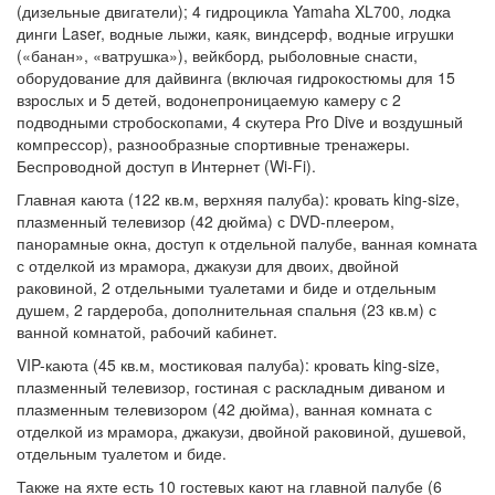
(«банан», «ватрушка»), вейкборд, рыболовные снасти,
оборудование для дайвинга (включая гидрокостюмы для 15
взрослых и 5 детей, водонепроницаемую камеру с 2
подводными стробоскопами, 4 скутера Pro Dive и воздушный
компрессор), разнообразные спортивные тренажеры.
Беспроводной доступ в Интернет (Wi-Fi).
Главная каюта (122 кв.м, верхняя палуба): кровать king-size,
плазменный телевизор (42 дюйма) с DVD-плеером,
панорамные окна, доступ к отдельной палубе, ванная комната
с отделкой из мрамора, джакузи для двоих, двойной
раковиной, 2 отдельными туалетами и биде и отдельным
душем, 2 гардероба, дополнительная спальня (23 кв.м) с
ванной комнатой, рабочий кабинет.
VIP-каюта (45 кв.м, мостиковая палуба): кровать king-size,
плазменный телевизор, гостиная с раскладным диваном и
плазменным телевизором (42 дюйма), ванная комната с
отделкой из мрамора, джакузи, двойной раковиной, душевой,
отдельным туалетом и биде.
Также на яхте есть 10 гостевых кают на главной палубе (6
кают (34 кв.м) с двуспальными кроватями и 4 каюты (29 кв.м) с
двумя односпальными кроватями) и 4 каюты на верхней