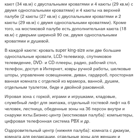
палубе (2 каюты (27 кв.м) с двуспальными кроватями и 2
каюты (29 кв.м) с двумя односпальными кроватями). Кроме
того, на мостиковой палубе есть дополнительная каюта (18
кв.м) с дверьми шириной 90 см, двумя односпальными
кроватями и душевой.
В каждой каюте: кровать super king-size или две большие
односпальные кровати, LCD-телевизор, спутниковое
телевидение, DVD- и CD-плееры, радио, рабочий стол,
телефон, доступ в Интернет, ковры ручной работы, шелковые
шторы, управление освещением, диван, гардероб, просторная
ванная комната с отделкой из мрамора, ванной, душем,
отдельным туалетом, биде и двойной раковиной.
Игровая зона с горкой, играми и игрушками, кладовые,
служебный лифт для экипажа, отдельный гостевой лифт на 6
человек, лестница, обеденные зоны на 36 персон внутри и
снаружи яхты.Бизнес-центр (мостиковая палуба): компьютеры,
цифровая телефонная система PBX и др.
Оздоровительный центр (нижняя палуба): комната с джакузи,
комната для релаксации, отдельные зоны для женщин и
мужчин с сауной, парной, бассейном с холодной водой,
джакузи и душем, салон красоты, комната для косметических