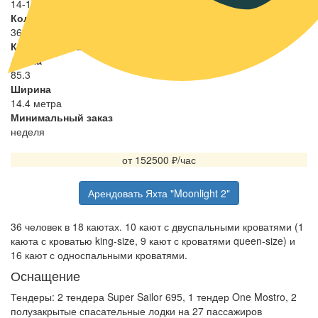
Количество кают
Длина
85.3
Ширина
14.4 метра
Минимальный заказ
неделя
от 152500
₽/час
Арендовать Яхта "Moonlight 2"
36 человек в 18 каютах. 10 кают с двуспальными кроватями (1
каюта с кроватью king-size, 9 кают с кроватями queen-size) и
16 кают с односпальными кроватями.
Оснащение
Тендеры: 2 тендера Super Sailor 695, 1 тендер One Mostro, 2
полузакрытые спасательные лодки на 27 пассажиров
(дизельные двигатели); 4 гидроцикла Yamaha XL700, лодка
динги Laser, водные лыжи, каяк, виндсерф, водные игрушки