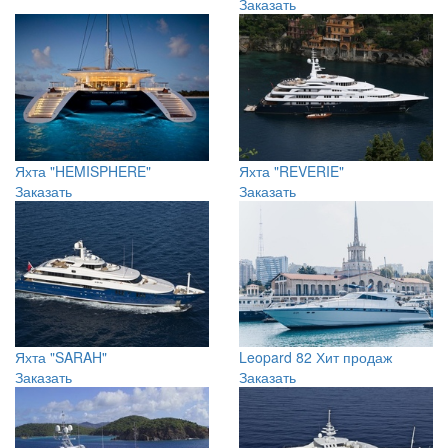
Яхта "OASIS"
Заказать
Яхта "HEMISPHERE"
Яхта "REVERIE"
Заказать
Заказать
Яхта "SARAH"
Leopard 82
Хит продаж
Заказать
Заказать