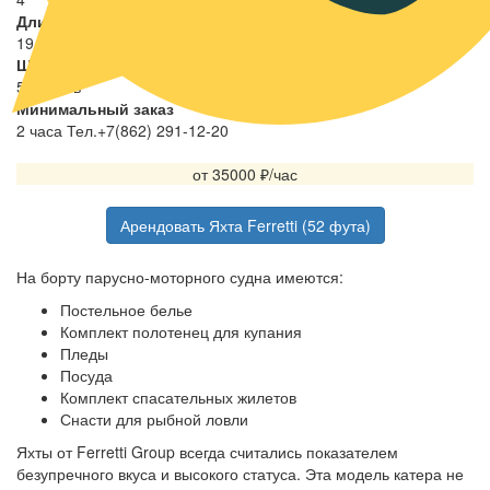
Количество мест
10
Количество кают
4
Длина
19 метров
Ширина
5 метров
Минимальный заказ
2 часа Тел.+7(862) 291-12-20
от 35000
₽/час
Арендовать Яхта Ferretti (52 фута)
На борту парусно-моторного судна имеются:
Постельное белье
Комплект полотенец для купания
Пледы
Посуда
Комплект спасательных жилетов