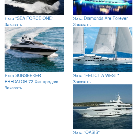
Яхта "SEA FORCE ONE"
Яхта Diamonds Are Forever
Заказать
Заказать
Яхта SUNSEEKER
Яхта "FELICITA WEST"
PREDATOR 72
Хит продаж
Заказать
Заказать