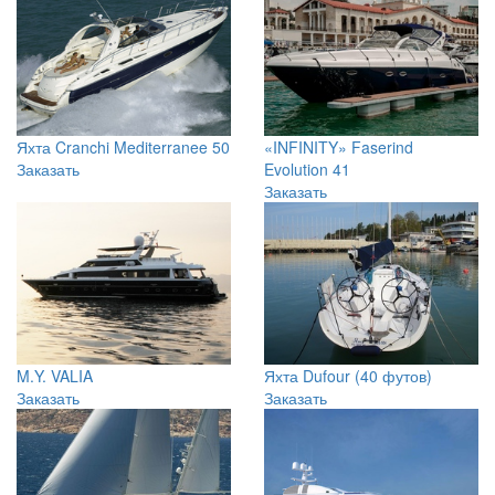
Яхта "FOUR ACES"
KASATKA
Заказать
Заказать
Яхта Cranchi Mediterranee 50
«INFINITY» Faserind
Заказать
Evolution 41
Заказать
M.Y. VALIA
Яхта Dufour (40 футов)
Заказать
Заказать