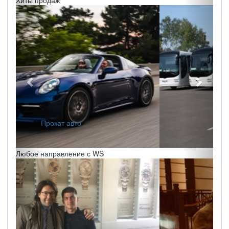
Перелеты по краю
Хиты продаж
Назад
Впере
Заказ автобусов
Любое направление с WS
Назад
Впере