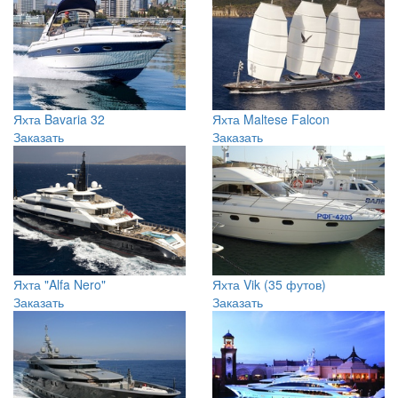
Яхта Elling (49 футов)
Яхта "REGINA"
Заказать
Заказать
Яхта Bavaria 32
Яхта Maltese Falcon
Заказать
Заказать
Яхта "Alfa Nero"
Яхта Vik (35 футов)
Заказать
Заказать