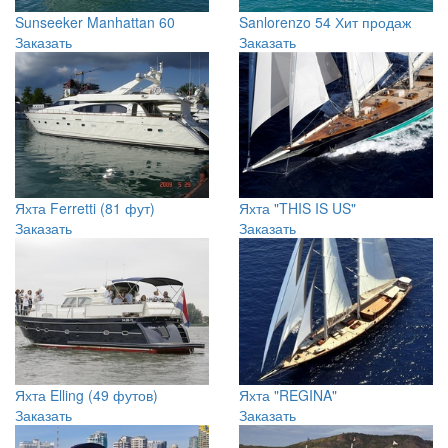
Sunseeker Manhattan 60
Sanlorenzo 54
Хит продаж
Заказать
Заказать
Яхта Ferretti (81 фут)
Яхта "THIS IS US"
Заказать
Заказать