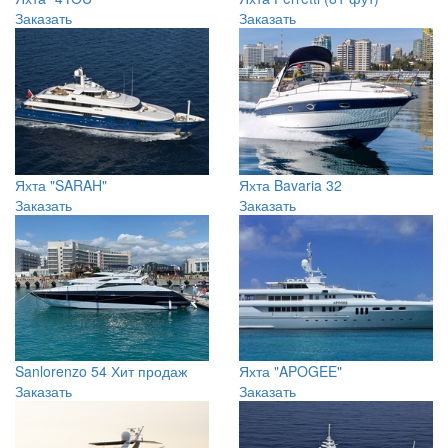
Яхта "4YOU"
Яхта Ferretti (81 фут)
Заказать
Заказать
Яхта "SARAH"
Яхта Bavaria 32
Заказать
Заказать
Sanlorenzo 54
Хит продаж
Яхта "APOGEE"
Заказать
Заказать