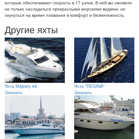
на Reve D`or. Яхта оборудована мощнейшими моторами,
которые обеспечивают скорость в 17 узлов. В ней вы сможете
не только насладиться прекрасными морскими видами, но
окунуться на время плавания в комфорт и безмятежность.
Другие яхты
Яхта Majesty 44
Яхта "REGINA"
Заказать
Заказать