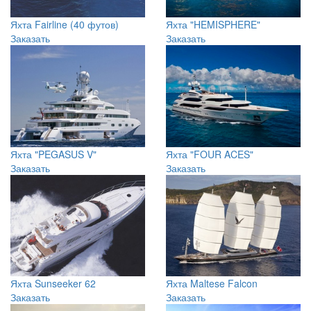
Яхта Fairline (40 футов)
Яхта "HEMISPHERE"
Заказать
Заказать
Яхта "PEGASUS V"
Яхта "FOUR ACES"
Заказать
Заказать
Яхта Sunseeker 62
Яхта Maltese Falcon
Заказать
Заказать