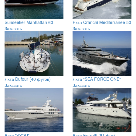
Sunseeker Manhattan 60
Яхта Cranchi Mediterranee 50
Заказать
Заказать
Яхта Dufour (40 футов)
Яхта "SEA FORCE ONE"
Заказать
Заказать