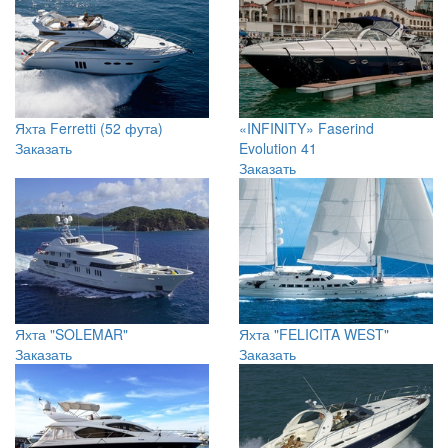
Яхта Ferretti (52 фута)
«INFINITY» Faserind
Заказать
Evolution 41
Заказать
Яхта "SOLEMAR"
Яхта "FELICITA WEST"
Заказать
Заказать