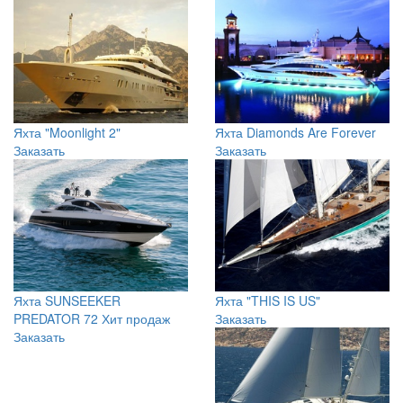
Яхта "Moonlight 2"
Яхта Diamonds Are Forever
Заказать
Заказать
Яхта SUNSEEKER
Яхта "THIS IS US"
PREDATOR 72
Хит продаж
Заказать
Заказать