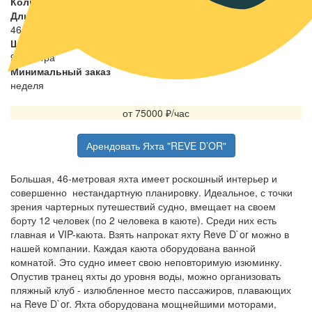
Количество кают
Длина
46 метров
Ширина
9.3 метра
Минимальный заказ
неделя
от 75000
₽/час
Арендовать Яхта "REVE D’OR"
Большая, 46-метровая яхта имеет роскошный интерьер и
совершенно нестандартную планировку. Идеальное, с точки
зрения чартерных путешествий судно, вмещает на своем
борту 12 человек (по 2 человека в каюте). Среди них есть
главная и VIP-каюта. Взять напрокат яхту Reve D`or можно в
нашей компании. Каждая каюта оборудована ванной
комнатой. Это судно имеет свою неповторимую изюминку.
Опустив транец яхты до уровня воды, можно организовать
пляжный клуб - излюбленное место пассажиров, плавающих